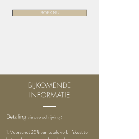
BOEK NU
BIJKOMENDE
INFORMATIE
Betaling
via overschrijving :
1. Voorschot 25% van totale verblijfskost te