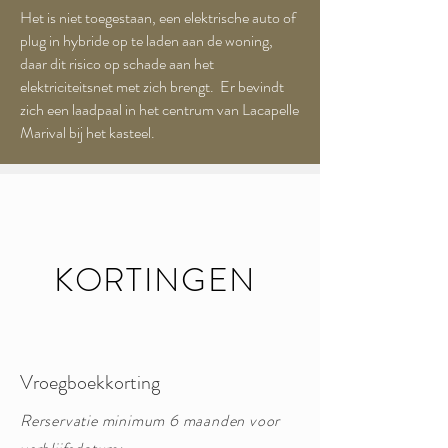
Het is niet toegestaan, een elektrische auto of
plug in hybride op te laden aan de woning,
daar dit risico op schade aan het
elektriciteitsnet met zich brengt. Er bevindt
zich een laadpaal in het centrum van Lacapelle
Marival bij het kasteel.
KORTINGEN
Vroegboekkorting
Rerservatie minimum 6 maanden voor