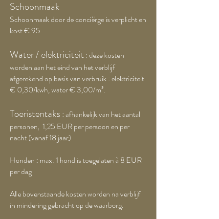
Schoonmaak
Schoonmaak door de conciërge is verplicht en
kost € 9
5.
Water / elektriciteit
: deze kosten
worden aan het eind van het verblijf
afgerekend op basis van verbruik : elektriciteit
€ 0,30/kwh, water € 3,00/m³.
Toeristentaks
: afhankelijk van het aantal
personen, 1,25 EUR per persoon en per
nacht (vanaf 18 jaar)
Honden : max. 1 hond is toegelaten à 8 EUR
per dag
Alle bovenstaande kosten worden na verblijf
in mindering gebracht op de waarborg.